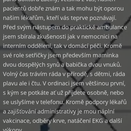
pacientů dobře znám a tak mohu být oporou
našim lékařům, kteří vás teprve poznávají.
Před svým nástupem do praktické ambulance
jsem sbírala zkušenosti jak v nemocnici na
interním oddělení, tak v domácí péči. Kromě
své role setřičky jsem především maminka
dvou dospělých synů a babička dvou vnuků.
Volný čas trávím ráda v přírodě, s dětmi, ráda
plavu ale i čtu. V ordinaci jsem většinou první,
s kým se potkáte ať už přijdete osobně, nebo
se uslyšíme v telefonu. Kromě podpory lékařů
a zajišťování administrativy je mou náplní
vakcinace, odběry krve, natáčení EKG a další
výkony.