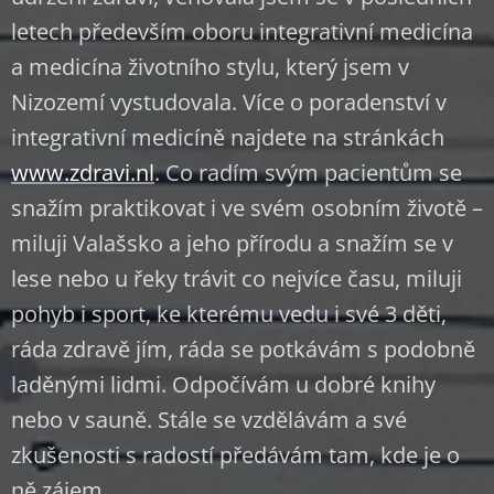
letech především oboru integrativní medicína
a medicína životního stylu, který jsem v
Nizozemí vystudovala. Více o poradenství v
integrativní medicíně najdete na stránkách
www.zdravi.nl
. Co radím svým pacientům se
snažím praktikovat i ve svém osobním životě –
miluji Valašsko a jeho přírodu a snažím se v
lese nebo u řeky trávit co nejvíce času, miluji
pohyb i sport, ke kterému vedu i své 3 děti,
ráda zdravě jím, ráda se potkávám s podobně
laděnými lidmi. Odpočívám u dobré knihy
nebo v sauně. Stále se vzdělávám a své
zkušenosti s radostí předávám tam, kde je o
ně zájem.