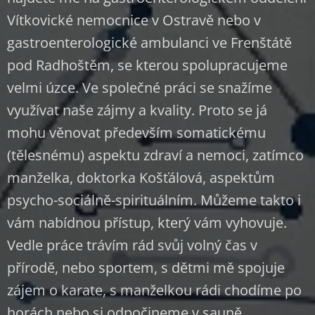
Vítkovické nemocnice v Ostravě nebo v
gastroenterologické ambulanci ve Frenštátě
pod Radhoštěm, se kterou spolupracujeme
velmi úzce. Ve společné práci se snažíme
využívat naše zájmy a kvality. Proto se já
mohu věnovat především somatickému
(tělesnému) aspektu zdraví a nemoci, zatímco
manželka, doktorka Košťálová, aspektům
psycho-sociálně-spirituálním. Můžeme takto i
vám nabídnou přístup, který vám vyhovuje.
Vedle práce trávím rád svůj volný čas v
přírodě, nebo sportem, s dětmi mě spojuje
zájem o karate, s manželkou rádi chodíme po
horách nebo si odpočineme v sauně.