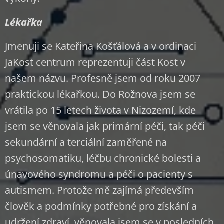
Lékařka
Jmenuji se Kateřina Košťálová a v ordinaci
JaKost centrum reprezentuji část Kost v
našem názvu. Profesně jsem od roku 2007
praktickou lékařkou. Do Rožnova jsem se
vrátila po 15 letech života v Nizozemí, kde
jsem se věnovala jak primární péči, tak péči
sekundární a terciální zaměřené na
psychosomatiku, léčbu chronické bolesti a
únavového syndromu a péči o pacienty s
autismem. Protože mě zajímá především
člověk a podmínky potřebné pro získání a
udržení zdraví, věnovala jsem se v posledních